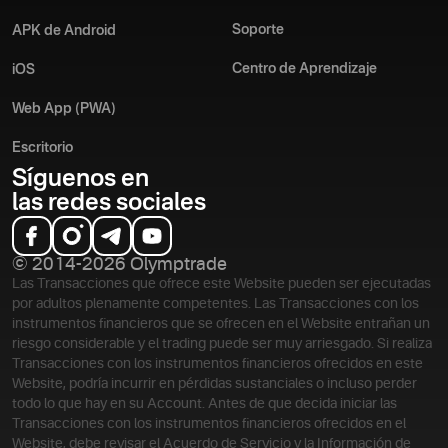
Soporte
APK de Android
Centro de Aprendizaje
iOS
Web App (PWA)
Escritorio
Síguenos en
las redes sociales
© 2014-2026 Olymptrade
Las Transacciones que ofrece este Website pueden ser ejecutadas
por adultos plenamente competentes. Las Transacciones con los
instrumentos financieros que se ofrecen en el Website entrañan un
riesgo considerable y el trading puede ser muy arriesgado. Si realiza
Transacciones con los instrumentos financieros ofrecidos en este
Website, podría incurrir en pérdidas sustanciales o incluso perder
todo lo que hay en su Account. Antes de que decida iniciar las
Transacciones con los instrumentos financieros ofrecidos en el
Website, debe revisar el Acuerdo de Servicio y la Información de