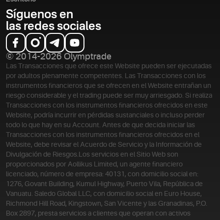
Síguenos en
las redes sociales
© 2014-2026 Olymptrade
Las Transacciones que ofrece este Website pueden ser ejecutadas
por adultos plenamente competentes. Las Transacciones con los
instrumentos financieros que se ofrecen en el Website entrañan un
riesgo considerable y el trading puede ser muy arriesgado. Si realiza
Transacciones con los instrumentos financieros ofrecidos en este
Website, podría incurrir en pérdidas sustanciales o incluso perder
todo lo que hay en su Account. Antes de que decida iniciar las
Transacciones con los instrumentos financieros ofrecidos en el
Website, debe revisar el Acuerdo de Servicio y la Información de
Divulgación de Riesgos.
Los servicios en el Sitio Web son
proporcionados por Aollikus Limited, un agente financiero
licenciado, número de empresa: 40131, con domicilio social en:
1276, Govant Building, Kumul Highway, Puerto Vila, República de
Vanuatu. Saledo Global LLC, con domicilio social en Euro House,
Richmond Hill Road, Kingstown, San Vicente y las Granadinas, P.O.
Box 2897, presta servicios a clientes que operan con activos