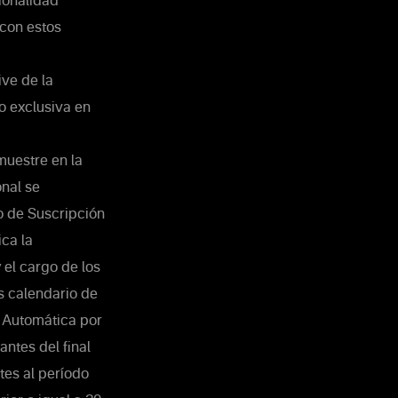
cionalidad
 con estos
ive de la
no exclusiva en
muestre en la
onal se
to de Suscripción
ca la
 el cargo de los
s calendario de
n Automática por
ntes del final
tes al período