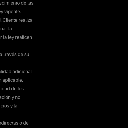
ecimiento de las
y vigente.
 Cliente realiza
nar la
la ley realicen
a través de su
alidad adicional
n aplicable.
idad de los
ación y no
cios y la
ndirectas o de