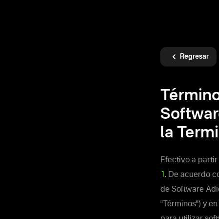
Regresar
Término
Softwar
la Term
Efectivo a parti
1.
De acuerdo con
de Software Adic
"Términos") y en
para utilizar so