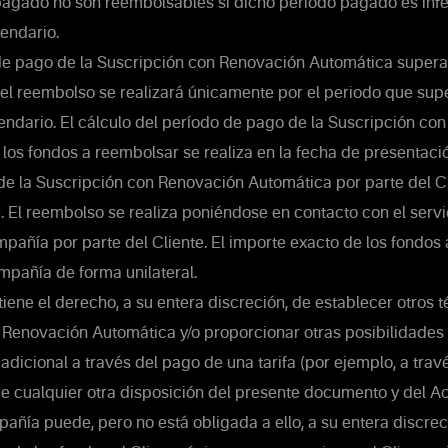
agado no son reembolsables si dicho período pagado es infer
lendario.
de pago de la Suscripción con Renovación Automática supera l
 el reembolso se realizará únicamente por el periodo que sup
alendario. El cálculo del período de pago de la Suscripción c
los fondos a reembolsar se realiza en la fecha de presentació
de la Suscripción con Renovación Automática por parte del C
 El reembolso se realiza poniéndose en contacto con el servi
mpañía por parte del Cliente. El importe exacto de los fondos
mpañía de forma unilateral.
ene el derecho, a su entera discreción, de establecer otros t
 Renovación Automática y/o proporcionar otras posibilidades 
 adicional a través del pago de una tarifa (por ejemplo, a tra
de cualquier otra disposición del presente documento y del 
pañía puede, pero no está obligada a ello, a su entera discrec