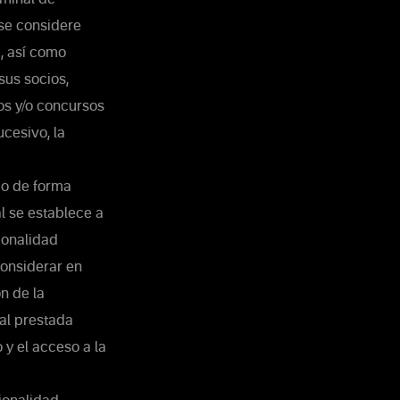
 se considere
, así como
sus socios,
tos y/o concursos
ucesivo, la
 o de forma
al se establece a
ionalidad
considerar en
ón de la
nal prestada
 y el acceso a la