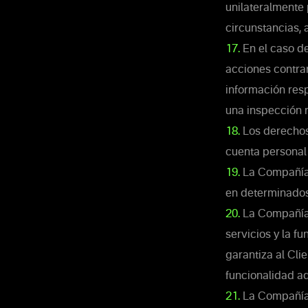
unilateralmente 
circunstancias, 
17.
En el caso de
acciones contrar
información res
una inspección r
18.
Los derechos 
cuenta personal 
19.
La Compañía p
en determinados 
20.
La Compañía 
servicios y la f
garantiza al Cli
funcionalidad ad
21.
La Compañía n