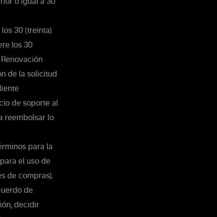
ior o igual a 30
os 30 (treinta)
ere los 30
on Renovación
n de la solicitud
liente
cio de soporte al
 a reembolsar lo
érminos para la
para el uso de
vés de compras).
Acuerdo de
ión, decidir