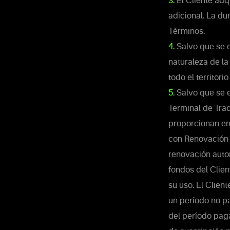
3.
El Cliente adq
adicional. La du
Términos.
4.
Salvo que se e
naturaleza de la 
todo el territorio
5.
Salvo que se e
Terminal de Trad
proporcionan en 
con Renovación 
renovación autom
fondos del Clien
su uso. El Clien
un período no pa
del período pag