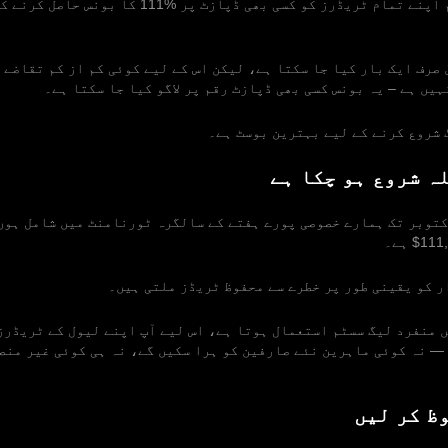
5 اکتوبر تک، ہم اپنے تمام ٹریڈرز کو کسی بھی ڈپازٹ پر %1
ٰ صرف ایک بار کیا جا سکتا ہے، لیکن اس کے لیے کوئی کم از کم تقاضے 
ہیں ہے – یہ بونس کسی بھی ڈپازٹ رقم پر لاگو کیا جا سکتا ہے۔
 شروع کرنے کے لیے بہترین بوسٹ ہے۔
ہ شروع ہو چکا ہے
 ستمبر سے 5 اکتوبر تک ہمارے خصوصی پورے ہفتے کے سالگرہ ٹورنامنٹ میں شامل ہوں
ر کو یقینی طور پر خطرے سے محفوظ ٹریڈز ملتی ہیں۔
 منفرد لیگ سسٹم استعمال ہوتا ہے، اس لیے آپ اپنے لیول کے ٹریڈرز
— نہ کوئی ماہرین نئے صارفین کو ہرا سکیں گے، نہ ہی کوئی غیر منص
ظ کر لیں