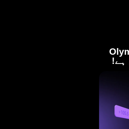
 — Olymptrade
ہے!