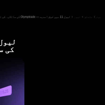
ہوم
متعلق
نیوز
لیول 11 میں خوش آمدید — Olymptrade کی سالگرہ کی تقریب شروع ہو گئی ہے!
کی س