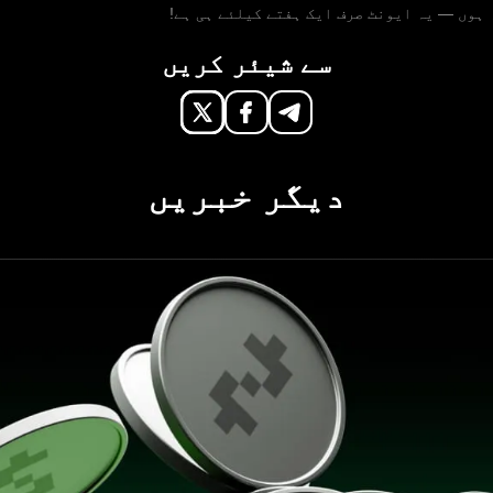
 ہوں — یہ ایونٹ صرف ایک ہفتے کیلئے ہی ہے!
سے شیئر کریں
دیگر خبریں