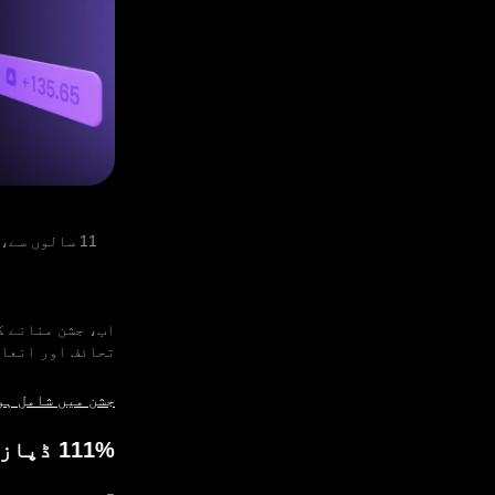
11 سالوں سے
تحائف اور انعام
جشن میں شامل ہو
111% ڈپازٹ بوسٹ اَن لاک ہو گیا