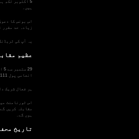
ہیں۔
اس بونس کا دعوی
زیادہ حد مقرر ن
یہ آپ کی ٹریڈنگ
عظیم مقابل
29
انعامی پول 111,111$ ہے۔
ہر فعال شریک دا
اس ٹورنامنٹ میں
مقابلہ کریں گے 
ہوں گے۔
تاریخ محفو