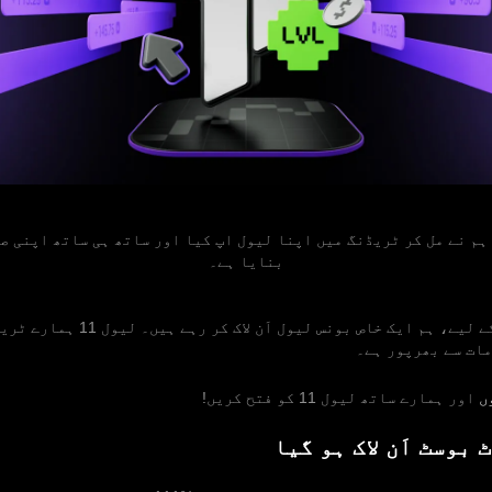
، ہم نے مل کر ٹریڈنگ میں اپنا لیول اپ کیا اور ساتھ ہی ساتھ اپنی صل
بنایا ہے۔
اب، جشن منانے کے لیے، ہم ایک خاص بونس لیول اَ
ات سے بھرپور ہے۔
ں
اور ہمارے ساتھ لیول 11 کو فتح کریں!