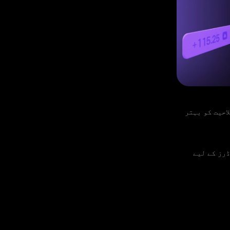
احیت کو بہتر
ن لاک کر رہے ہیں۔ لیول 11 ہمارے ٹریڈرز کے لیے