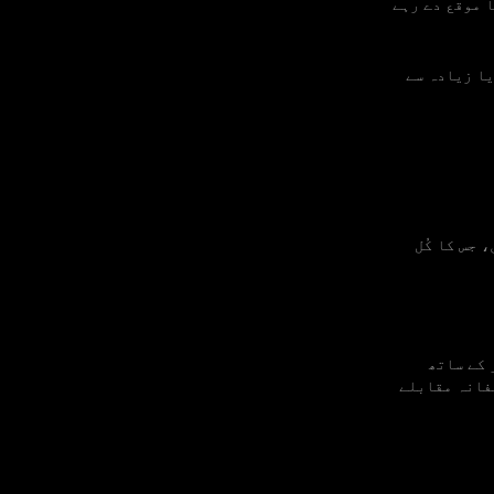
11 کا بونس حاصل کرنے کا موقع دے رہے
یا زیادہ سے
، جس کا کُل
 کے ساتھ
فانہ مقابلے