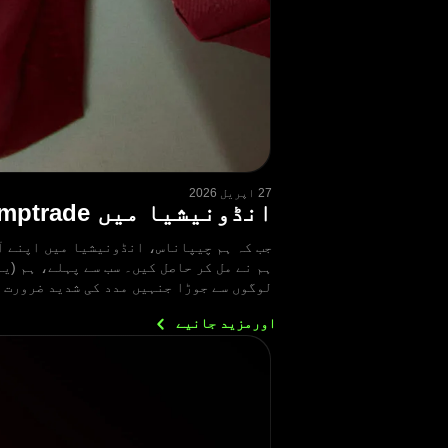
27 اپریل 2026
انڈونیشیا میں Olymptrade کا فلاحی مشن: خلاصہ
جب کہ ہم چیپاناس، انڈونیشیا میں اپنے آ
لوگوں سے جوڑا جنہیں مدد کی شدید ضرورت 
اورمزید
جانیے