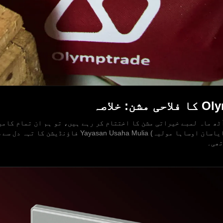
ٹھ ماہ لمبے خیراتی مشن کا اختتام کر رہے ہیں، تو ہم ان تمام کامی
ہم نے مل کر حاصل کیں۔ سب سے پہلے، ہم (یایاسان اوساہا 
تھی۔