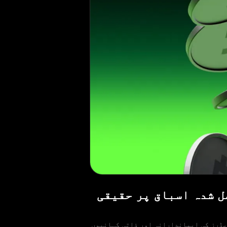
طیوں اور حاصل شدہ اسباق پر حقیقی
 Olymptrade گلوبل منی ڈے کی تقریبات میں شامل ہوتا ہے۔ اس سال، ہم نے Olymptrade کے ٹریڈرز کی ایماندارانہ اور ذاتی کہانیوں