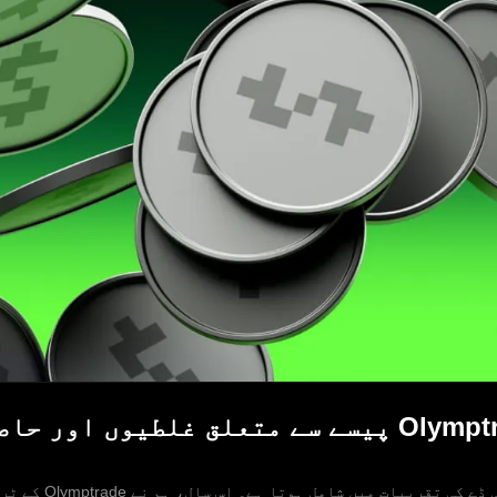
گلوبل منی ڈے 2026: Olymptrade پیسے سے متعلق غل
ہر سال 17 اپریل کو