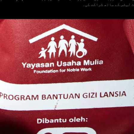
ٹ لیٹس کے ساتھ شراکت کی۔