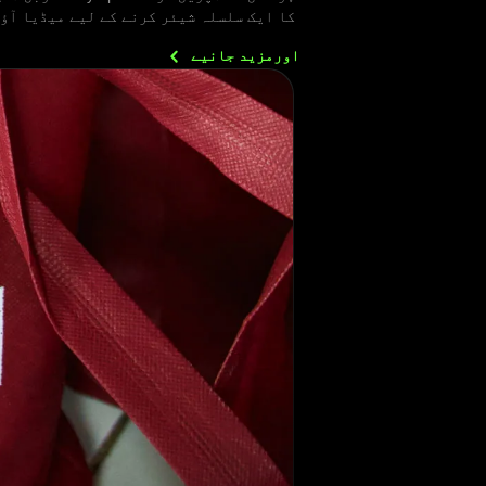
کا ایک سلسلہ شیئر کرنے کے لیے میڈیا آؤ
اورمزید
جانیے