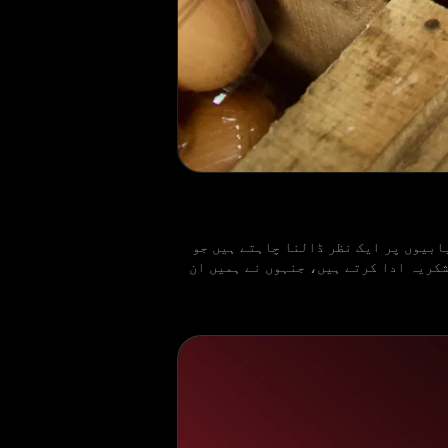
ابیوں پر ایک نظر ڈالنا چاہتے ہیں جو
مولیہ) Yayasan Usaha Mulia فاؤنڈیشن کا تہہ دل سے شکریہ ادا کرتے ہیں، جنہوں نے ہمیں ان