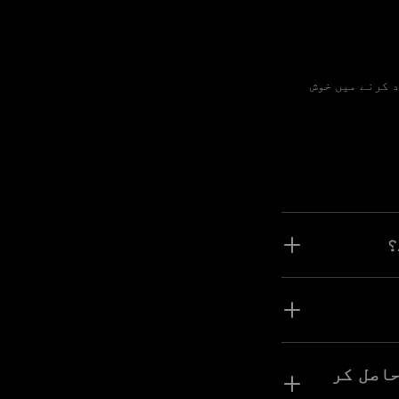
اونتی ٹیم آپ کی مدد کرنے میں خوش
م ٹولز کا استعمال
اں اور اثاثہ جات مختلف
اصل کر