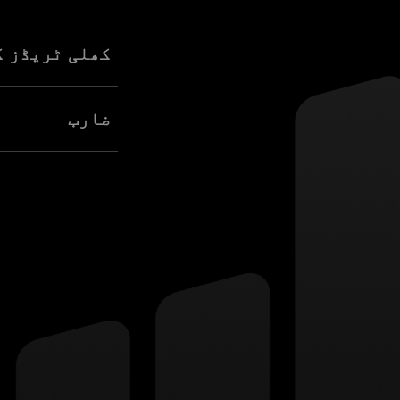
کھلی ٹریڈز ک
اپنی کھلی ٹریڈ میں
ضارب
زیادہ ٹریڈ اقدار ت