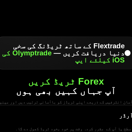
Flextrade کے ساتھ ٹریڈنگ کی سخی
دنیا دریافت کریں —
Olymptrade کی
iOS کیلئے ایپ
Forex ٹریڈ کریں
آپ جہاں کہیں بھی ہوں
سان انٹرفیس کے ذریعے اپنی ٹریڈز کو باآسانی ترتیب دیں اور مینی
رڈر
سطح یا آپ کے مقرر کردہ وقت پر خود بخود ٹریڈ کھول دے گا۔