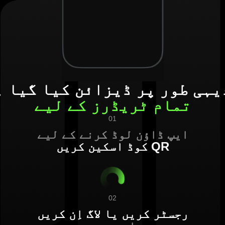
یہی طور پر ڈیزائن کیا گیا ہ
تمام ٹریڈرز کے لیے
01
ایپ ڈاؤن لوڈ کرنے کے لیے
QR کوڈ اسکین کریں
02
رجسٹر کریں یا لاگ اِن کریں