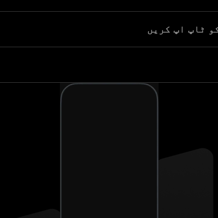
و ٹاپ اپ کریں
 مزید رقم شامل کریں تاکہ اتار چڑھاؤ کے لیے اس کی لچک میں اضافہ 
ک رسائی کے لیے ہمارے سرمائے کا استعمال کریں۔