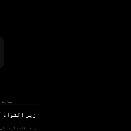
ہمارے آ
زیر التواء آ
پلیٹ فارم قیمت کی 