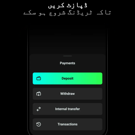
ڈپازٹ کریں
تاکہ ٹریڈنگ شروع ہو سکے