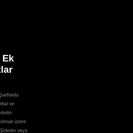
e Ek
lar
Şartlarda
tlar ve
rketin
l olmak üzere
 Şirketin veya