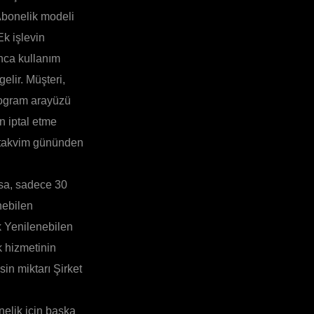
 Abonelik modeli
Ek işlevin
nca kullanım
lir. Müşteri,
rogram arayüzü
n iptal etme
) takvim gününden
sa, sadece 30
nebilen
ak Yenilenebilen
k hizmetinin
sin miktarı Şirket
nelik için başka