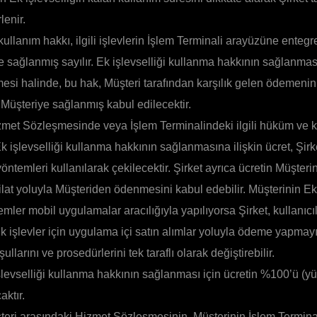
lenir.
 kullanım hakkı, ilgili işlevlerin İşlem Terminali arayüzüne enteg
e sağlanmış sayılır. Ek işlevselliği kullanma hakkının sağlanmas
si halinde, bu hak, Müşteri tarafından karşılık gelen ödemenin y
Müşteriye sağlanmış kabul edilecektir.
zmet Sözleşmesinde veya İşlem Terminalindeki ilgili hüküm ve k
Ek işlevselliği kullanma hakkının sağlanmasına ilişkin ücret, Şirk
temleri kullanılarak çekilecektir. Şirket ayrıca ücretin Müşteri
at yoluyla Müşteriden ödenmesini kabul edebilir. Müşterinin Ek i
emler mobil uygulamalar aracılığıyla yapılıyorsa Şirket, kullanıcı
işlevler için uygulama içi satın alımlar yoluyla ödeme yapmayı t
llarını ve prosedürlerini tek taraflı olarak değiştirebilir.
evselliği kullanma hakkının sağlanması için ücretin %100’ü (y
ktır.
şteri arasındaki Hizmet Sözleşmesinin, Müşterinin İşlem Termina