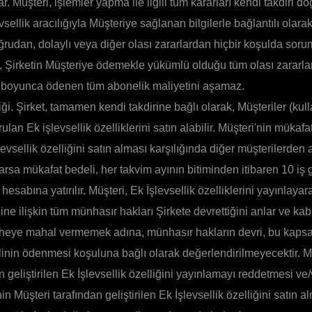
r. Müşteri, işlemler yapma ile ilgili tüm kararları kendi takdiri do
evsellik aracılığıyla Müşteriye sağlanan bilgilerle bağlantılı olara
rudan, dolaylı veya diğer olası zararlardan hiçbir koşulda sorum
Şirketin Müşteriye ödemekle yükümlü olduğu tüm olası zararları
ay boyunca ödenen tüm abonelik maliyetini aşamaz.
iği. Şirket, tamamen kendi takdirine bağlı olarak, Müşteriler (kull
ulan Ek işlevsellik özelliklerini satın alabilir. Müşteri'nin mükafa
levsellik özelliğini satın alması karşılığında diğer müşterilerden
arsa mükafat bedeli, her takvim ayının bitiminden itibaren 10 iş 
hesabına yatırılır. Müşteri, Ek İşlevsellik özelliklerini yayınlayara
ğine ilişkin tüm münhasır hakları Şirkete devrettiğini anlar ve kab
pheye mahal vermemek adına, münhasır hakların devri, bu kaps
inin ödenmesi koşuluna bağlı olarak değerlendirilmeyecektir. Mü
n geliştirilen Ek İşlevsellik özelliğini yayınlamayı reddetmesi ve
in Müşteri tarafından geliştirilen Ek İşlevsellik özelliğini satın 