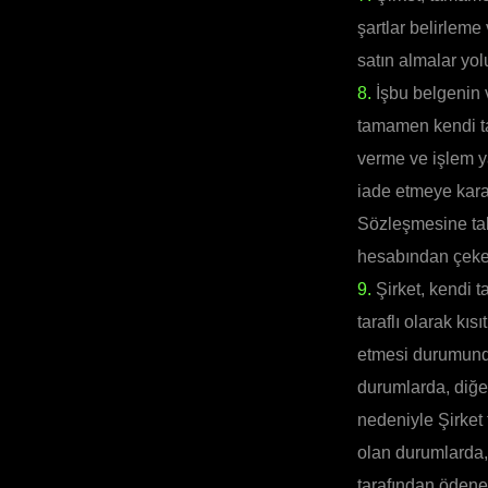
şartlar belirleme
satın almalar yol
8.
İşbu belgenin 
tamamen kendi tak
verme ve işlem yap
iade etmeye kara
Sözleşmesine tab
hesabından çeke
9.
Şirket, kendi t
taraflı olarak kı
etmesi durumunda 
durumlarda, diğe
nedeniyle Şirket
olan durumlarda,
tarafından ödenen