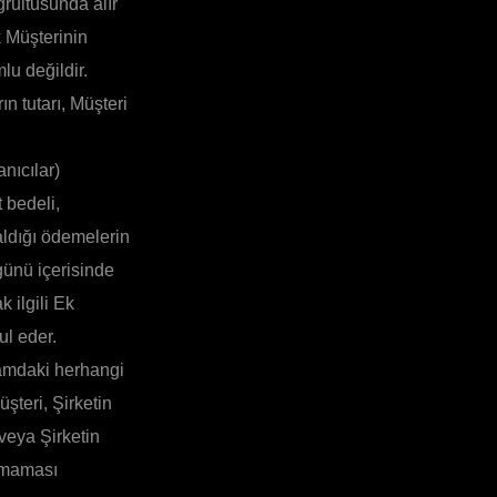
ğrultusunda alır
k Müşterinin
lu değildir.
n tutarı, Müşteri
anıcılar)
t bedeli,
 aldığı ödemelerin
günü içerisinde
k ilgili Ek
ul eder.
amdaki herhangi
şteri, Şirketin
/veya Şirketin
almaması