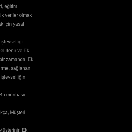
i, eğitim
tik veriler olmak
ak için yasal
işlevselliği
elirlenir ve Ek
i bir zamanda, Ek
çirme, sağlanan
işlevselliğin
. Bu münhasır
ıkça, Müşteri
Müşterinin Ek