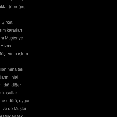
aklar (örneğin,
 Şirket,
ım kararları
mını Müşteriye
r Hizmet
üşterinin işlem
llanımına tek
arını ihlal
ıldığı diğer
 koşullar
 prosedürü, uygun
ı ve de Müşteri
arafından tek