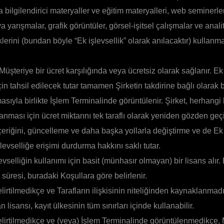
a bilgilendirici materyaller ve eğitim materyalleri, web seminerler
ya yarışmalar, grafik görüntüler, görsel-işitsel çalışmalar ve anali
iklerini (bundan böyle “Ek işlevsellik” olarak anılacaktır) kullanm
Müşteriye bir ücret karşılığında veya ücretsiz olarak sağlanır. Ek 
in tahsil edilecek tutar tamamen Şirketin takdirine bağlı olarak b
masıyla birlikte İşlem Terminalinde görüntülenir. Şirket, herhang
lanması için ücret miktarını tek taraflı olarak yeniden gözden ge
içeriğini, güncelleme ve daha başka yollarla değiştirme ve de Ek 
levselliğe erişimi durdurma hakkını saklı tutar.
evselliğin kullanımı için basit (münhasır olmayan) bir lisans alır
süresi, buradaki Koşullara göre belirlenir.
irtilmedikçe ve Tarafların ilişkisinin niteliğinden kaynaklanmad
lisansı, kayıt ülkesinin tüm sınırları içinde kullanabilir.
lirtilmedikçe ve (veya) İşlem Terminalinde görüntülenmedikçe, 