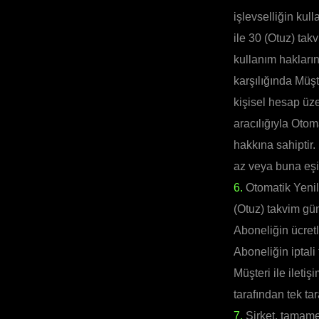
işlevselliğin kul
ile 30 (Otuz) tak
kullanım hakları
karşılığında Müş
kişisel hesap üz
aracılığıyla Otom
hakkına sahiptir
az veya buna eşi
6.
Otomatik Yenil
(Otuz) takvim gün
Aboneliğin ücretl
Aboneliğin iptali
Müşteri ile iletiş
tarafından tek tara
7.
Şirket, tamamen