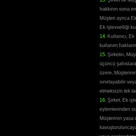
hakkının sona e
Müşteri ayrıca Ek
Ek işlevselliği 
14.
Kullanıcı, Ek 
kullanım hakların
15.
Şirketin, Müş
üçüncü şahıslara 
üzere, Müşterinin
sınırlayabilir ve
etmeksizin tek ta
16.
Şirket, Ek iş
eylemlerinden sor
Müşterinin yasa 
kavuşturuluncaya 