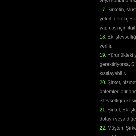
veya sonlandırma 
17.
Şirketin, Müş
yeterli gerekçesi
yapması için ilgili
18.
Ek işlevselliğ
verilir.
19.
Yürürlükteki y
gerektiriyorsa, Şi
kısıtlayabilir.
20.
Şirket, hizmet
önlemleri alır a
işlevselliğin kes
21.
Şirket, Ek işl
dolaylı veya diğe
22.
Müşteri, Şirk