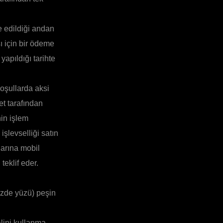
re edildiği andan
ı için bir ödeme
apıldığı tarihte
oşullarda aksi
et tarafından
nin işlem
şlevselliği satın
larına mobil
eklif eder.
üzde yüzü) peşin
lini kullanma