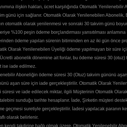
lanımına ilişkin hakları, ücret karşılığında Otomatik Yenilenebilir
vim günü için sağlanır. Otomatik Olarak Yenilenebilen Abonelik, 
nın otomatik olarak yenilenmesi ve sonraki 30 takvim günü boyu
teriye %100 peşin ödeme borçlandırması yansıtılması anlamına ge
erinden ödeme yapılan sürenin bitiminden en az iki gün önce p
atik Olarak Yenilenebilen Üyeliği ödeme yapılmayan bir süre içi
. Ücretli abonelik dönemine ait fonlar, bu ödeme süresi 30 (otuz
t ise iade edilmez.
enebilir Aboneliğin ödeme süresi 30 (Otuz) takvim gününü aşar
ünü aşan süre için iade gerçekleştirilir. Otomatik Olarak Yenile
i süresi ve iade edilecek miktar, ilgili Müşterinin Otomatik Olar
 talebini sunduğu tarihte hesaplanır. İade, Şirketin müşteri deste
ime geçmesi suretiyle gerçekleştirilir. İadesi yapılacak paranın ke
flı olarak belirlenir.
 kendi takdirine bağlı olmak üzere, Otomatik Yenilenebilir Abo