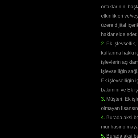
ortaklarının, başt
etkinlikleri ve/ve
üzere dijital içer
haklar elde eder.
2.
Ek işlevsellik, 
kullanma hakkı iç
işlevlerin açıkla
işlevselliğin sağ
Ek işlevselliğin 
bakımını ve Ek iş
3.
Müşteri, Ek işl
olmayan lisansın 
4.
Burada aksi bel
münhasır olmayan 
5.
Burada aksi be