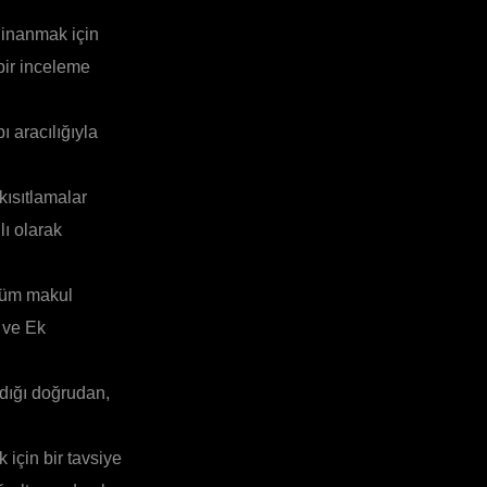
 inanmak için
 bir inceleme
ı aracılığıyla
kısıtlamalar
lı olarak
 tüm makul
 ve Ek
ldığı doğrudan,
 için bir tavsiye