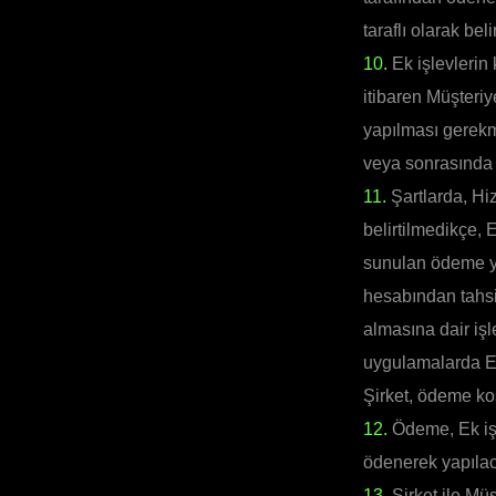
taraflı olarak belir
10.
Ek işlevlerin
itibaren Müşteriy
yapılması gerekme
veya sonrasında 
11.
Şartlarda, Hi
belirtilmedikçe, 
sunulan ödeme yön
hesabından tahsil
almasına dair işl
uygulamalarda Ek 
Şirket, ödeme koşu
12.
Ödeme, Ek işl
ödenerek yapılaca
13.
Şirket ile Mü