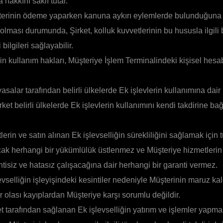
hakkını saklı tutar.
terinin ödeme yaparken kanuna aykırı eylemlerde bulunduğuna
 olması durumunda, Şirket, kolluk kuvvetlerinin bu hususla ilgili
 bilgileri sağlayabilir.
in kullanım hakları, Müşteriye İşlem Terminalindeki kişisel hesab
asalar tarafından belirli ülkelerde Ek işlevlerin kullanımına dair 
rket belirli ülkelerde Ek işlevlerin kullanımını kendi takdirine bağ
lerin ve satın alınan Ek işlevselliğin sürekliliğini sağlamak için
ncak herhangi bir yükümlülük üstlenmez ve Müşteriye hizmetlerin
intisiz ve hatasız çalışacağına dair herhangi bir garanti vermez.
evselliğin işleyişindeki kesintiler nedeniyle Müşterinin maruz ka
r olası kayıplardan Müşteriye karşı sorumlu değildir.
et tarafından sağlanan Ek işlevselliğin yatırım ve işlemler yapmak