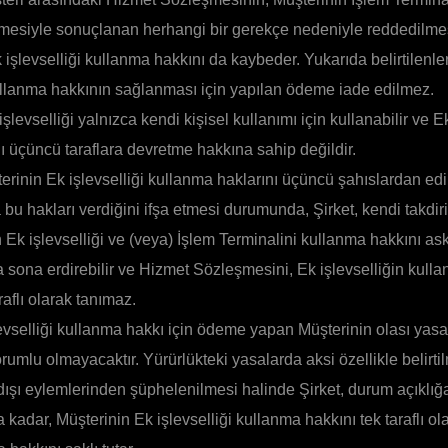
rmesiyle sonuçlanan herhangi bir gerekçe nedeniyle reddedilm
 işlevselliği kullanma hakkını da kaybeder. Yukarıda belirtilenlerle
kullanma hakkının sağlanması için yapılan ödeme iade edilmez.
işlevselliği yalnızca kendi kişisel kullanımı için kullanabilir ve Ek
ı üçüncü taraflara devretme hakkına sahip değildir.
terinin Ek işlevselliği kullanma haklarını üçüncü şahıslardan ed
bu hakları verdiğini ifşa etmesi durumunda, Şirket, kendi takdir
 Ek işlevselliği ve (veya) İşlem Terminalini kullanma hakkını askı
ya sona erdirebilir ve Hizmet Sözleşmesini, Ek işlevselliğin kulla
raflı olarak tanımaz.
levselliği kullanma hakkı için ödeme yapan Müşterinin olası yasa
umlu olmayacaktır. Yürürlükteki yasalarda aksi özellikle belirti
dışı eylemlerinden şüphelenilmesi halinde Şirket, durum açıklığ
kadar, Müşterinin Ek işlevselliği kullanma hakkını tek taraflı o