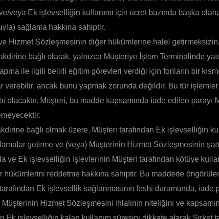
 ve/veya Ek işlevselliğin kullanımı için ücret bazında başka olan
uyla) sağlama hakkına sahiptir.
ve Hizmet Sözleşmesinin diğer hükümlerine halel getirmeksizin,
dirine bağlı olarak, yalnızca Müşteriye İşlem Terminalinde yatır
ma ile ilgili belirli eğitim görevleri verdiği için fonların bir kıs
r verebilir, ancak bunu yapmak zorunda değildir. Bu tür işlemle
i olacaktır. Müşteri, bu madde kapsamında iade edilen parayı M
meyecektir.
akdirine bağlı olmak üzere, Müşteri tarafından Ek işlevselliğin ku
sıtlamalar getirme ve (veya) Müşterinin Hizmet Sözleşmesinin şartl
ve Ek işlevselliğin işlevlerinin Müşteri tarafından kötüye kullan
r hükümlerini reddetme hakkına sahiptir. Bu maddede öngörülen
 tarafından Ek işlevsellik sağlanmasının feshi durumunda, iade
 Müşterinin Hizmet Sözleşmesini ihlalinin niteliğini ve kapsamın
 Ek işlevselliğin kalan kullanım süresini dikkate alarak Şirket t