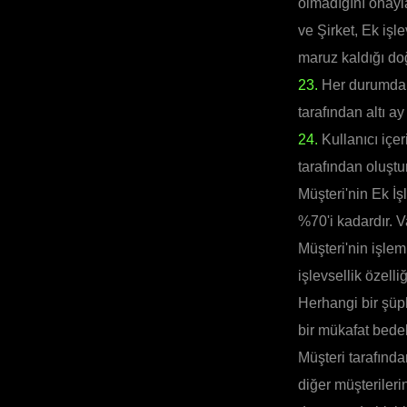
olmadığını onayla
ve Şirket, Ek işl
maruz kaldığı doğ
23.
Her durumda, 
tarafından altı 
24.
Kullanıcı içer
tarafından oluştur
Müşteri'nin Ek İş
%70'i kadardır. V
Müşteri'nin işlem 
işlevsellik özelli
Herhangi bir şü
bir mükafat bedel
Müşteri tarafında
diğer müşterilerin