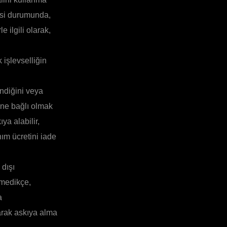
esi durumunda,
 ilgili olarak,
 işlevselliğin
indiğini veya
ine bağlı olmak
ya alabilir,
nım ücretini iade
 dışı
lmedikçe,
a
larak askıya alma