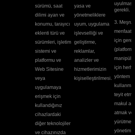
uyulması 
sürümü, saat
yasa ve
gerekli.
dilimi ayarı ve
yönetmeliklere
3. Meşru
konumu, tarayıcı
uyum, uygulama
menfaatle
eklenti türü ve
işlevselliği ve
için gerek
sürümleri, işletim
geliştirme,
(platfor
sistemi ve
reklamlar,
manipüle
platformu ve
analizler ve
için herha
Web Sitesine
hizmetlerimizin
yöntem
veya
kişiselleştirilmesi.
kullanmad
uygulamaya
teyit etme
erişmek için
makul ad
kullandığınız
atmak ve 
cihazlardaki
yürütmek,
diğer teknolojiler
yönetim 
ve cihazınızda