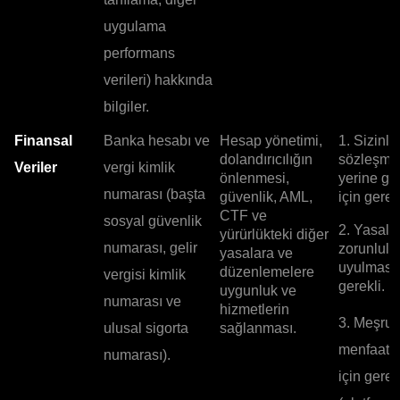
uygulama
performans
verileri) hakkında
bilgiler.
Finansal
Banka hesabı ve
Hesap yönetimi,
1. Sizinle
dolandırıcılığın
sözleşme
Veriler
vergi kimlik
önlenmesi,
yerine ge
numarası (başta
güvenlik, AML,
için gerekl
CTF ve
sosyal güvenlik
2. Yasal
yürürlükteki diğer
numarası, gelir
zorunlulu
yasalara ve
uyulması 
düzenlemelere
vergisi kimlik
gerekli.
uygunluk ve
numarası ve
hizmetlerin
3. Meşru
ulusal sigorta
sağlanması.
menfaatle
numarası).
için gerek