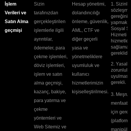
İşlem
Sizin
Hesap yönetimi,
1. Sizinle
sözleşme
Verileri ve
tarafınızdan
dolandırıcılığı
gereğini
Satın Alma
gerçekleştirilen
önleme, güvenlik,
yapmak, 
Sosyal Si
geçmişi
işlemlerle ilgili
AML, CTF ve
Hizmeti g
ayrıntılar,
diğer geçerli
hizmetler
sağlamak 
ödemeler, para
yasa ve
gereklidir.
çekme işlemleri,
yönetmeliklere
2. Yasal
döviz işlemleri,
uyumluluk ve
zorunlulu
işlem ve satın
kullanıcı
uyulması 
gerekli.
alma geçmişi,
hizmetlerimizin
kazanç, bakiye,
kişiselleştirilmesi.
3. Meşru
para yatırma ve
menfaatle
çekme
için gerek
yöntemleri ve
(platfor
Web Sitemiz ve
manipüle