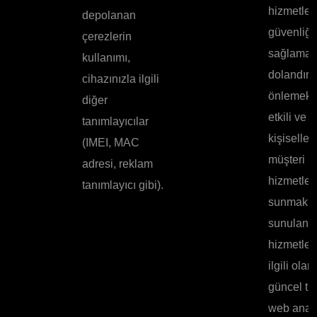
hizmetleri
depolanan
güvenliği
çerezlerin
sağlamak
kullanımı,
dolandırıc
cihazınızla ilgili
önlemek; 
diğer
etkili ve
tanımlayıcılar
kişiselleşt
(IMEI, MAC
müşteri
adresi, reklam
hizmetleri
tanımlayıcı gibi).
sunmak v
sunulan
hizmetler
ilgili olar
güncel tu
web anali