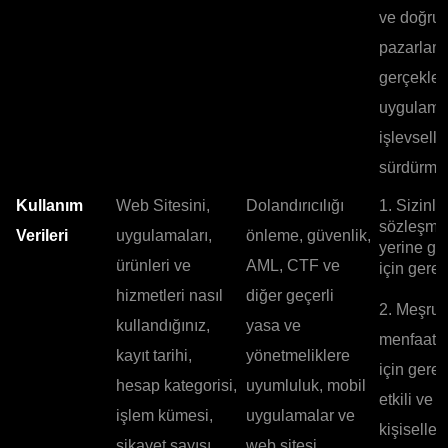
ve doğru
pazarlam
gerçekleş
uygulam
işlevselli
sürdürmek
Kullanım
Web Sitesini,
Dolandırıcılığı
1. Sizinle
sözleşme
Verileri
uygulamaları,
önleme, güvenlik,
yerine ge
ürünleri ve
AML, CTF ve
için gerekl
hizmetleri nasıl
diğer geçerli
2. Meşru
kullandığınız,
yasa ve
menfaatle
kayıt tarihi,
yönetmeliklere
için gerek
hesap kategorisi,
uyumluluk, mobil
etkili ve
işlem kümesi,
uygulamalar ve
kişiselleşt
şikayet sayısı,
web sitesi