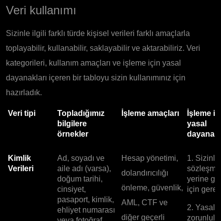
Veri kullanımı
Sizinle ilgili farklı türde kişisel verileri farklı amaçlarla
toplayabilir, kullanabilir, saklayabilir ve aktarabiliriz. Veri
kategorileri, kullanım amaçları ve işleme için yasal
dayanakları içeren bir tabloyu sizin kullanımınız için
hazırladık.
Veri tipi
Topladığımız
İşleme amaçları
İşleme iç
bilgilere
yasal
örnekler
dayanakl
Kimlik
Ad, soyadı ve
Hesap yönetimi,
1. Sizinle
Verileri
aile adı (varsa),
sözleşme
dolandırıcılığı
doğum tarihi,
yerine ge
önleme, güvenlik,
cinsiyet,
için gerekl
pasaport, kimlik,
AML, CTF ve
2. Yasal
ehliyet numarası
diğer geçerli
zorunlulu
veya fotoğraf.