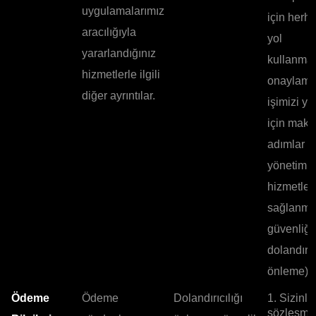
uygulamalarımız
için herha
aracılığıyla
yol
yararlandığınız
kullanmad
hizmetlerle ilgili
onaylama
diğer ayrıntılar.
işimizi y
için maku
adımlar a
yönetim 
hizmetler
sağlanma
güvenliği,
dolandırıc
önleme).
Ödeme
Ödeme
Dolandırıcılığı
1. Sizinle
sözleşme