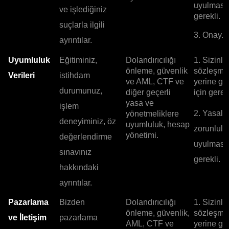
uyulması 
ve işlediğiniz
gerekli.
suçlarla ilgili
3. Onay.
ayrıntılar.
Uyumluluk
Eğitiminiz,
Dolandırıcılığı
1. Sizinle
önleme, güvenlik
sözleşme
Verileri
istihdam
ve AML, CTF ve
yerine ge
durumunuz,
diğer geçerli
için gerekl
yasa ve
işlem
2. Yasal
yönetmeliklere
deneyiminiz, öz
uyumluluk, hesap
zorunlulu
yönetimi.
değerlendirme
uyulması 
sınavınız
gerekli.
hakkındaki
ayrıntılar.
Pazarlama
Bizden
Dolandırıcılığı
1. Sizinle
önleme, güvenlik,
sözleşme
ve İletişim
pazarlama
AML, CTF ve
yerine ge