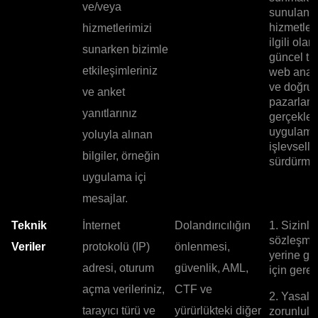
ve/veya
sunulan
hizmetler
hizmetlerimizi
ilgili olar
sunarken bizimle
güncel tu
etkileşimleriniz
web anali
ve doğru
ve anket
pazarlam
yanıtlarınız
gerçekleş
uygulam
yoluyla alınan
işlevselli
bilgiler, örneğin
sürdürmek
uygulama içi
mesajlar.
Teknik
İnternet
Dolandırıcılığın
1. Sizinle
sözleşme
Veriler
protokolü (IP)
önlenmesi,
yerine ge
adresi, oturum
güvenlik, AML,
için gerekl
açma verileriniz,
CTF ve
2. Yasal
tarayıcı türü ve
yürürlükteki diğer
zorunlulu