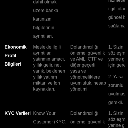
hizmetler
dahil olmak
ilgili olar
üzere banka
güncel bil
kartınızın
sağlamak 
bilgilerinin
ayrıntıları.
Ekonomik
Meslekle ilgili
Dolandırıcılığı
1. Sizinle
ayrıntılar,
önleme, güvenlik
sözleşme
Profil
yatırımın amacı,
ve AML, CTF ve
yerine ge
Bilgileri
yıllık gelir, net
diğer geçerli
için gerekl
varlık, beklenen
yasa ve
2. Yasal
yıllık yatırım
yönetmeliklere
miktarı ve fon
uyumluluk, hesap
zorunlulu
kaynakları.
yönetimi.
uyulması 
gerekli.
KYC Verileri
Know Your
Dolandırıcılığı
1. Sizinle
sözleşme
Customer (KYC,
önleme, güvenlik
yerine ge