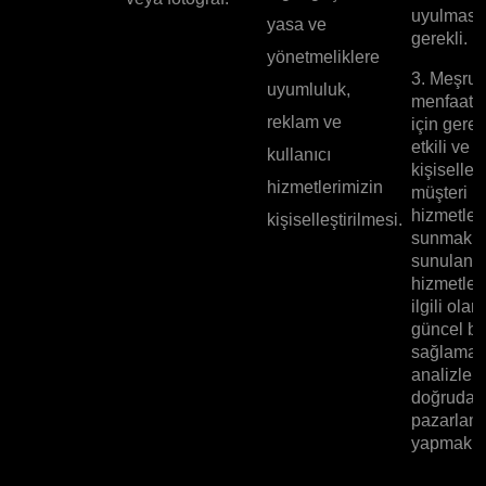
uyulması 
yasa ve
gerekli.
yönetmeliklere
3. Meşru
uyumluluk,
menfaatle
reklam ve
için gerek
etkili ve
kullanıcı
kişiselleşt
hizmetlerimizin
müşteri
hizmetleri
kişiselleştirilmesi.
sunmak v
sunulan
hizmetler
ilgili olar
güncel bil
sağlamak
analizleri
doğrudan
pazarlam
yapmak iç