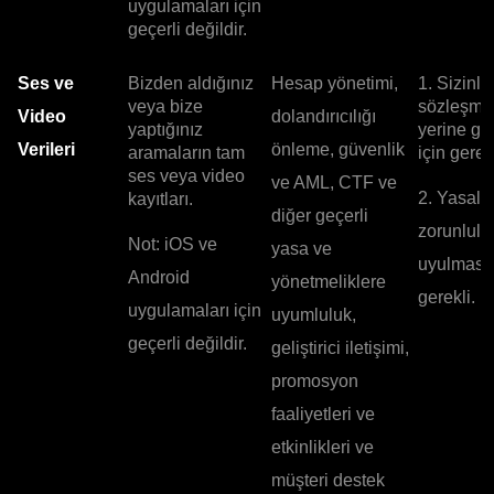
uygulamaları için
geçerli değildir.
Ses ve
Bizden aldığınız
Hesap yönetimi,
1. Sizinle
veya bize
sözleşme
Video
dolandırıcılığı
yaptığınız
yerine ge
Verileri
önleme, güvenlik
aramaların tam
için gerekl
ses veya video
ve AML, CTF ve
2. Yasal
kayıtları.
diğer geçerli
zorunlulu
Not: iOS ve
yasa ve
uyulması 
Android
yönetmeliklere
gerekli.
uygulamaları için
uyumluluk,
geçerli değildir.
geliştirici iletişimi,
promosyon
faaliyetleri ve
etkinlikleri ve
müşteri destek