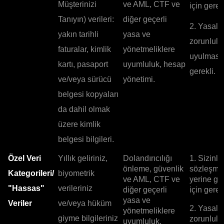
Müşterinizi
ve AML, CTF ve
için gerekl
Tanıyın) verileri:
diğer geçerli
2. Yasal
yakın tarihli
yasa ve
zorunlulu
faturalar, kimlik
yönetmeliklere
uyulması 
kartı, pasaport
uyumluluk, hesap
gerekli.
ve/veya sürücü
yönetimi.
belgesi kopyaları
da dahil olmak
üzere kimlik
belgesi bilgileri.
Özel Veri
Yıllık geliriniz,
Dolandırıcılığı
1. Sizinle
önleme, güvenlik
sözleşme
Kategorileri/
biyometrik
ve AML, CTF ve
yerine ge
"Hassas"
verileriniz
diğer geçerli
için gerekl
yasa ve
Veriler
ve/veya hüküm
2. Yasal
yönetmeliklere
giyme bilgileriniz
zorunlulu
uyumluluk.