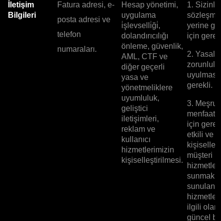
İletişim
Fatura adresi, e-
Hesap yönetimi,
1. Sizinle
Bilgileri
uygulama
sözleşme
posta adresi ve
i̇şlevselli̇ği̇,
yerine ge
telefon
dolandırıcılığı
için gerekl
önleme, güvenlik,
numaraları.
2. Yasal
AML, CTF ve
zorunlulu
diğer geçerli
uyulması 
yasa ve
gerekli.
yönetmeliklere
uyumluluk,
3. Meşru
geliştici
menfaatle
iletişimleri,
için gerek
reklam ve
etkili ve
kullanıcı
kişiselleşt
hizmetlerimizin
müşteri
kişiselleştirilmesi.
hizmetleri
sunmak v
sunulan
hizmetler
ilgili olar
güncel bil