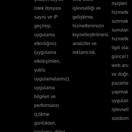
müşteri
istek dosyası
işlevselliği ve
hizmetleri
sayısı ve IP
geliştirme,
sunmak v
geçmişi,
hizmetlerimizin
sunulan
uygulama
kişiselleştirilmesi.
hizmetler
etkinliğiniz
analizler ve
ilgili olar
(uygulama
reklamcılık.
güncel tu
etkileşimleri,
web anali
yüklü
ve doğru
uygulamalarınız),
pazarlam
uygulama
yapmak v
bilgileri ve
uygulam
performansı
işlevselli
(çökme
sürdürmek
günlükleri,
tanılama, diğer