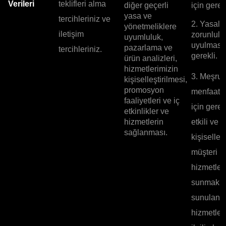
Verileri
teklifleri alma
diğer geçerli
için gerekl
yasa ve
tercihleriniz ve
2. Yasal
yönetmeliklere
iletişim
zorunlulu
uyumluluk,
uyulması 
pazarlama ve
tercihleriniz.
gerekli.
ürün analizleri,
hizmetlerimizin
3. Meşru
kişiselleştirilmesi,
promosyon
menfaatle
faaliyetleri ve iç
için gerek
etkinlikler ve
hizmetlerin
etkili ve
sağlanması.
kişiselleşt
müşteri
hizmetleri
sunmak v
sunulan
hizmetler