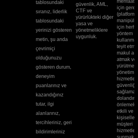
menfaatle
tablosundaki
güvenlik, AML,
için gerek
CTF ve
sıranız, liderlik
(platfor
yürürlükteki diğer
manipüle
tablosundaki
yasa ve
için herha
yerinizi gösteren
yönetmeliklere
yöntem
uygunluk.
metin, şu anda
kullanmad
teyit etme
çevrimiçi
makul ad
olduğunuzu
atmak ve 
yürütmek,
gösteren durum,
yönetim 
deneyim
hizmetleri
güvenliği
puanlarınız ve
sağlamak
kazandığınız
dolandırıc
tutar, ilgi
önlemek; 
etkili ve
alanlarınız,
kişiselleşt
tercihleriniz, geri
müşteri
hizmetleri
bildirimleriniz
sunmak v