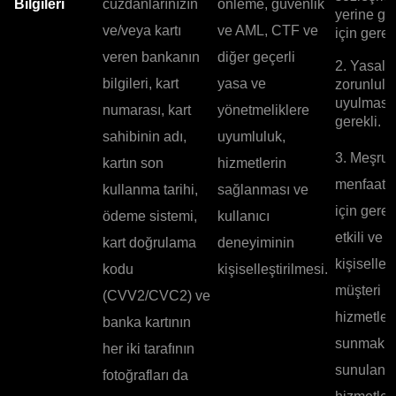
Bilgileri
cüzdanlarınızın
önleme, güvenlik
yerine ge
ve/veya kartı
ve AML, CTF ve
için gerekl
veren bankanın
diğer geçerli
2. Yasal
bilgileri, kart
yasa ve
zorunlulu
uyulması 
numarası, kart
yönetmeliklere
gerekli.
sahibinin adı,
uyumluluk,
3. Meşru
kartın son
hizmetlerin
menfaatle
kullanma tarihi,
sağlanması ve
için gerek
ödeme sistemi,
kullanıcı
etkili ve
kart doğrulama
deneyiminin
kişiselleşt
kodu
kişiselleştirilmesi.
müşteri
(CVV2/CVC2) ve
hizmetleri
banka kartının
sunmak v
her iki tarafının
sunulan
fotoğrafları da