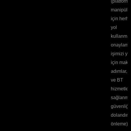
(platfor
manipüle
için herha
yol
kullanmad
onaylama
işimizi y
için maku
adımlar, 
ve BT
hizmetler
sağlanma
güvenliği,
dolandırıc
önleme).