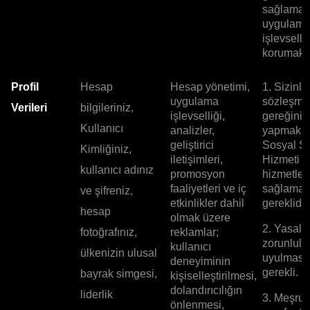
sağlamak
uygulam
işlevselli
korumak i
Profil
Hesap
Hesap yönetimi,
1. Sizinle
uygulama
sözleşme
Verileri
bilgileriniz,
işlevselliği,
gereğini
Kullanıcı
analizler,
yapmak, 
geliştirici
Sosyal Si
Kimliğiniz,
iletişimleri,
Hizmeti g
kullanıcı adınız
promosyon
hizmetler
faaliyetleri ve iç
sağlamak 
ve şifreniz,
etkinlikler dahil
gereklidir.
hesap
olmak üzere
2. Yasal
fotoğrafınız,
reklamlar;
zorunlulu
kullanıcı
ülkenizin ulusal
uyulması 
deneyiminin
gerekli.
bayrak simgesi,
kişiselleştirilmesi,
dolandırıcılığın
liderlik
3. Meşru
önlenmesi,