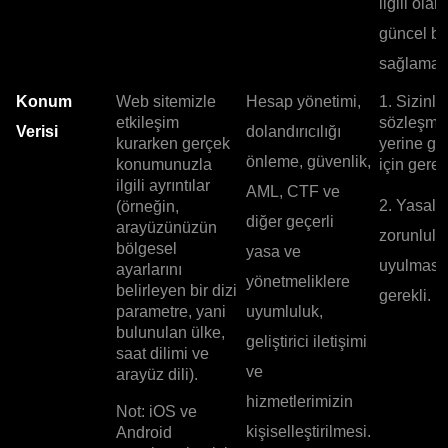
ilgili olar
güncel bil
sağlamak 
Konum
Web sitemizle
Hesap yönetimi,
1. Sizinle
etkileşim
sözleşme
Verisi
dolandırıcılığı
kurarken gerçek
yerine ge
önleme, güvenlik,
konumunuzla
için gerekl
ilgili ayrıntılar
AML, CTF ve
2. Yasal
(örneğin,
diğer geçerli
arayüzünüzün
zorunlulu
bölgesel
yasa ve
uyulması 
ayarlarını
yönetmeliklere
belirleyen bir dizi
gerekli.
parametre, yani
uyumluluk,
bulunulan ülke,
geliştirici iletişimi
saat dilimi ve
ve
arayüz dili).
hizmetlerimizin
Not: iOS ve
kişiselleştirilmesi.
Android