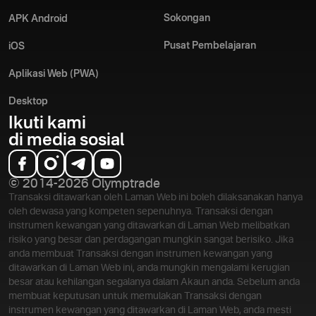
Sokongan
APK Android
Pusat Pembelajaran
iOS
Aplikasi Web (PWA)
Desktop
Ikuti kami
di media sosial
© 2014-2026 Olymptrade
Transaksi ditawarkan oleh Laman Web ini boleh dilaksanakan hanya
oleh dewasa yang kompeten sepenuhnya. Transaksi dengan
instrumen kewangan yang ditawarkan di Laman Web melibatkan
risiko yang besar dan perdagangan mungkin sangat berisiko. Jika
anda membuat Transaksi dengan instrumen kewangan yang
ditawarkan di Laman Web ini, anda mungkin mengalami kerugian
besar atau kehilangan segalanya dalam Akaun anda. Sebelum anda
membuat keputusan untuk memulakan Transaksi dengan
instrumen kewangan yang ditawarkan di Laman Web, anda mesti