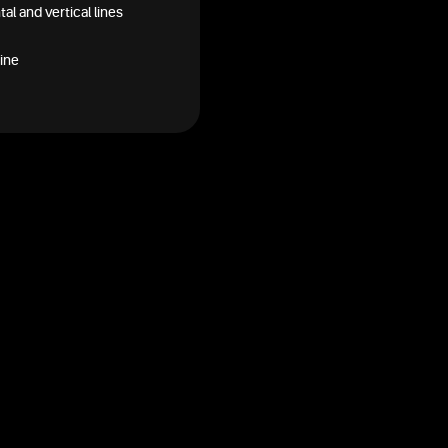
al and vertical lines
ine