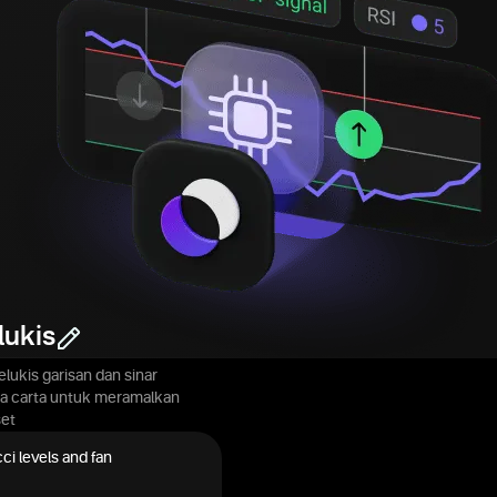
lukis
lukis garisan dan sinar
a carta untuk meramalkan
set
ci levels and fan