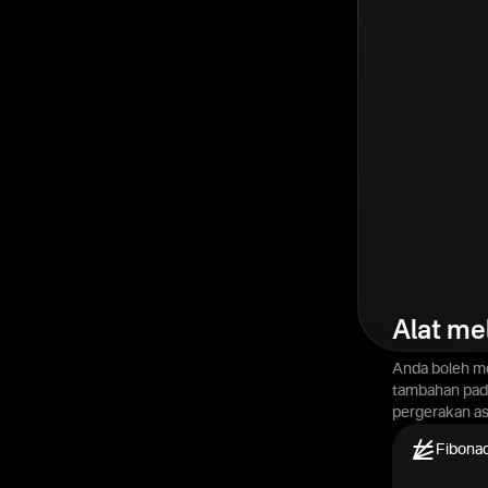
Alat me
Anda boleh me
tambahan pad
pergerakan a
Fibonac