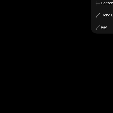
Horizont
Trend L
Ray