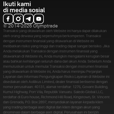
Ikuti kami
di media sosial
© 2014-2026 Olymptrade
Transaksi yang ditawarkan oleh Website ini hanya dapat dilakukan
oleh orang dewasa yang sepenuhnya berkompeten. Transaksi
dengan instrumen finansial yang ditawarkan di Website ini
melibatkan risiko yang tinggi dan trading dapat sangat berisiko. Jika
Anda melakukan Transaksi dengan instrumen finansial yang
ditawarkan di Website ini, Anda mungkin mengalami kerugian besar
atau bahkan kehilangan seluruh dana dari akun Anda. Sebelum Anda
memutuskan untuk memulai Transaksi dengan instrumen finansial
yang ditawarkan di Website ini, Anda harus meninjau Perjanjian
Layanan dan Informasi Pengungkapan Risiko.
Layanan di Website ini
disediakan oleh Aollikus Limited, dealer finansial berlisensi dengan
nomor perusahaan: 40131, alamat terdaftar: 1276, Govant Building,
Kumul Highway, Port Vila, Republik Vanuatu. Saledo Global LLC,
terdaftar di Euro house, Richmond Hill Road, Kingstown, St. Vincent
dan Grenada, P.O. Box 2897, menyediakan layanan kepada klien
yang trading berbagai aset digital dan klien dengan akun yang
dinominasi dalam berbagai aset digital. Perusahaan ini berizin